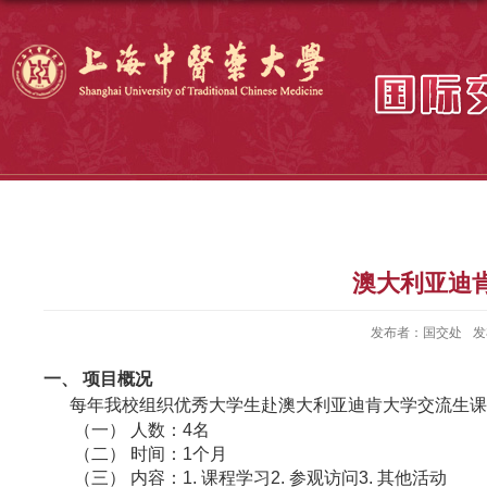
澳大利亚迪
发布者：国交处
发
一、
项目概况
每年我
校组织
优秀大学生赴澳大利亚迪肯大学交流生
（一）
人数：4名
（二）
时间
：1个月
（三）
内容
：1
.
课程学习2. 参观访问3
.
其他
活动