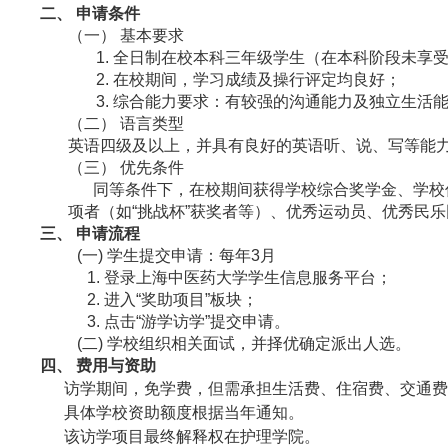
二、
申请
条件
（一）
基本
要求
1.
全日制在校本科三年级学生（在本科阶段未享
2.
在校期间，学习成绩及操行评定均良好；
3.
综合能力要求：有较强的沟通能力及独立生活
（二）
语言类型
英语四级及以上，并具有良好的英语听、说、写等能
（三）
优先条件
同等条件下，在校期间获得学校综合奖学金、学校
项者（如“挑战杯”获奖者等）、优秀运动员、优秀民
三、
申请流程
(一)
学生提交
申请
：每年3月
1.
登录上海中医药大学学生信息服务平台；
2.
进入“奖助项目”板块；
3.
点击“
游学访学
”提交申请。
(二)
学校组织相关面试，
并择优确定
派出
人选。
四、
费用与资助
访学期间，免学费，但需承担生活费、住宿费、交通费、
具体学校资助额度根据当年通知。
该访学项目最终解释权在护理学院。