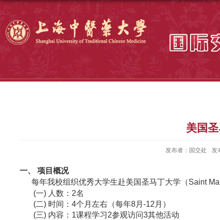
美国圣
发布者：国交处
发布
一、
项目概况
每年我
校组织
优秀大学生赴
美国圣马丁大学
（
Saint Mar
(一)
人数：2名
(二)
时间
：4个月左右（每年8月-12月）
(三)
内容
：1课程学习2参观访问3其他
活动