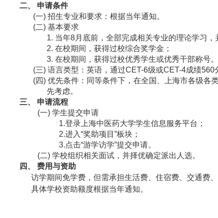
二、
申请
条件
(一)
招生
专业
和要求：根据当年通知。
(二)
基本
要求
1.
当年8月底前，全部完成相关专业的理论学习，
2.
在校期间，获得过校综合奖学金；
3.
在校期间，获得过校优秀学生或优秀干部称号
(三)
语言类型：英语，通过CET-6级或CET-4成绩
(四)
优先条件：同等条件下，在全国、上海市各级各
先考虑。
三、
申请流程
(一)
学生提交
申请
1.登录上海中医药大学学生信息服务平台；
2.进入“奖助项目”板块；
3
.
点击“
游学访学
”提交申请。
(二)
学校组织相关面试，
并择优确定
派出
人选。
四、
费用与资助
访学期间免学费，但需承担生活费、住宿费、交通费、
具体学校资助额度根据当年通知。