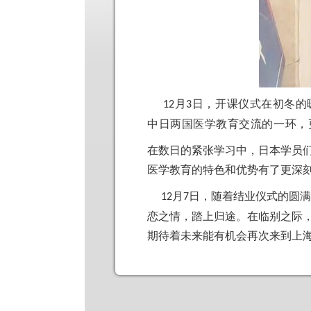
月
日，
开
课仪
式在初冬的
12
3
中日两国医学教育交流的
一环
，
在
数日的
紧张
学
习
中，日本
学员
医学教育的特色和
优势
有了更深
月
日，随着
结业仪
式的
圆满
12
7
恋
之情，踏上
归
途。在
临
别之
际
期待着未来能有机会再次来到上