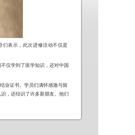
导们
表示，此次
进
修活
动
不
仅
是
们
不
仅
学到了医学知
识
，
还对
中国
结业证书
。
学员们
满怀
感激
与留
见识
，
还结识
了
许
多
新
朋友。他
们