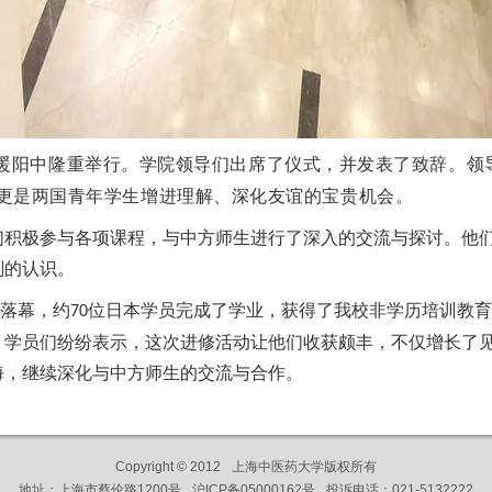
暖阳中隆重
举
行。
学院
领导
们
出席了
仪
式，并
发
表了致辞。
领
更是两国青年学生增
进
理解、深化友
谊
的宝
贵
机会。
们
积
极参与各
项课
程，与中方
师
生
进
行了深入的交流与探
讨
。他
刻的
认识
。
落幕，
约
位日本
学员
完成了学
业
，
获
得了
我校非学历培训教育
70
，
学员们
纷纷
表示，
这
次
进
修活
动让
他
们
收
获颇
丰，不
仅
增
长
了
海，
继续
深化与中方
师
生的交流与合作。
Copyright © 2012
上海中医药大学版权所有
地址：上海市蔡伦路1200号
沪ICP备05000162号
投诉电话：021-5132222