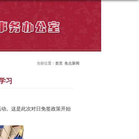
当前位置：
首页
焦点新闻
学习
活
动
。
这
是此次
对日免签政策开始