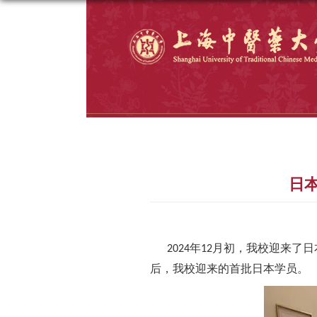
日
年
月初
，
我校
迎来
了
日
2024
12
后
，
我校迎来的首批
日本
学员。