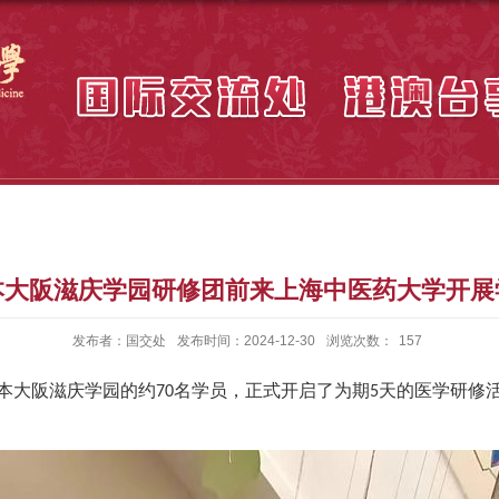
本大阪滋庆学园研修团前来上海中医药大学开展
发布者：国交处
发布时间：2024-12-30
浏览次数：
157
本大阪滋
庆
学园
的
约
名学员，正式开启了
为
期
天
的医学
研修
70
5